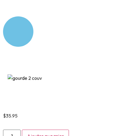
Quatre loups en forêt
$
35.95