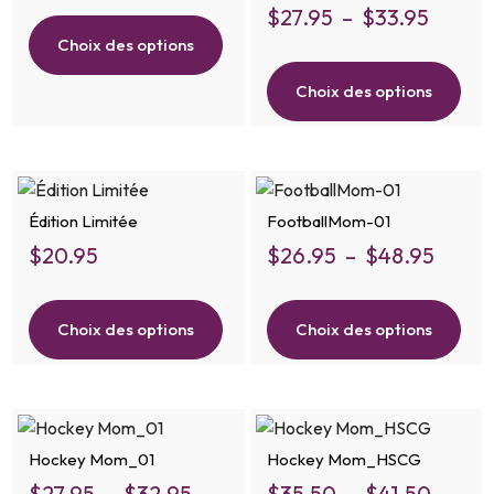
$
27.95
–
$
33.95
Choix des options
Choix des options
Édition Limitée
FootballMom-01
$
20.95
$
26.95
–
$
48.95
Choix des options
Choix des options
Hockey Mom_01
Hockey Mom_HSCG
$
27.95
–
$
32.95
$
35.50
–
$
41.50