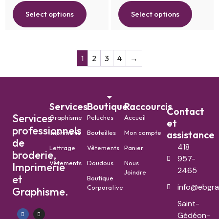
Select options
Select options
1
2
3
4
→
Services
Boutique
Raccourcis
Contact
Services
Graphisme
Peluches
Accueil
et
professionnels
Imprimerie
Bouteilles
Mon compte
assistance
de
418
Lettrage
Vêtements
Panier
broderie,
957-
Vêtements
Doudous
Nous
Imprimerie
2465
Joindre
et
Boutique
info@ebgra
Corporative
Graphisme.
Saint-
Gédéon-