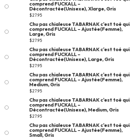
comprend FUCKALL –
Décontractée(Unisexe), Xlarge, Gris
$
27.95
Chu pas chialeuse TABARNAK c'est toé qui
comprend FUCKALL – Ajustée(Femme),
Large, Gris
$
27.95
Chu pas chialeuse TABARNAK c'est toé qui
comprend FUCKALL –
Décontractée(Unisexe), Large, Gris
$
27.95
Chu pas chialeuse TABARNAK c'est toé qui
comprend FUCKALL – Ajustée(Femme),
Medium, Gris
$
27.95
Chu pas chialeuse TABARNAK c'est toé qui
comprend FUCKALL –
Décontractée(Unisexe), Medium, Gris
$
27.95
Chu pas chialeuse TABARNAK c'est toé qui
comprend FUCKALL – Ajustée(Femme),
Small, Gris