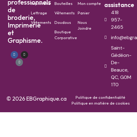
professionnels
Imprimerie
Bouteilles
Mon compte
assistance
de
418
Lettrage
Vêtements
Panier
broderie,
957-
Vêtements
Doudous
Nous
Imprimerie
2465
Joindre
et
Boutique
info@ebgra
Corporative
Graphisme.
Saint-
Gédéon-
De-
Beauce,
QC, G0M
1T0
Politique de confidentialité
© 2026 EBGraphique.ca
Politique en matière de cookies