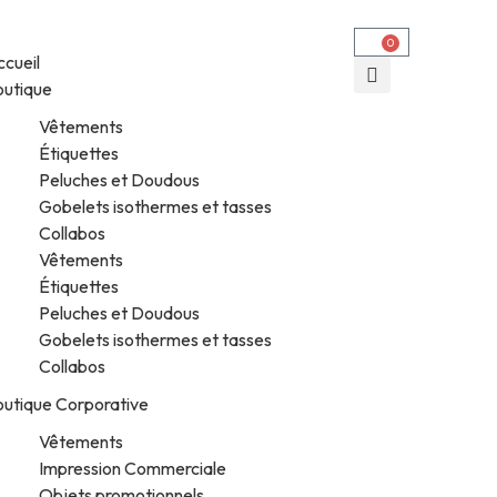
0
cueil
outique
Vêtements
Étiquettes
Peluches et Doudous
Gobelets isothermes et tasses
Collabos
Vêtements
Étiquettes
Peluches et Doudous
Gobelets isothermes et tasses
Collabos
outique Corporative
Vêtements
Impression Commerciale
Objets promotionnels