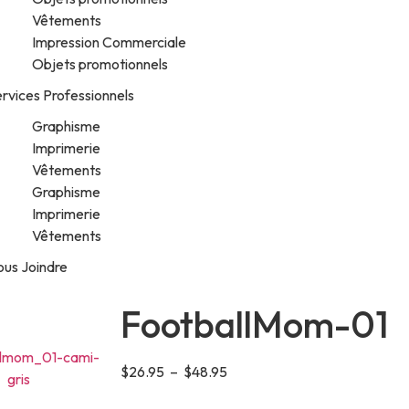
Vêtements
Impression Commerciale
Objets promotionnels
rvices Professionnels
Graphisme
Imprimerie
Vêtements
Graphisme
Imprimerie
Vêtements
ous Joindre
FootballMom-01
$
26.95
–
$
48.95