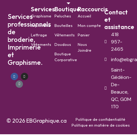
Services
Boutique
Raccourcis
Contact
Services
Graphisme
Peluches
Accueil
et
professionnels
Imprimerie
Bouteilles
Mon compte
assistance
de
418
Lettrage
Vêtements
Panier
broderie,
957-
Vêtements
Doudous
Nous
Imprimerie
2465
Joindre
et
Boutique
info@ebgra
Corporative
Graphisme.
Saint-
Gédéon-
De-
Beauce,
QC, G0M
1T0
Politique de confidentialité
© 2026 EBGraphique.ca
Politique en matière de cookies