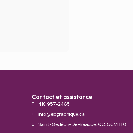
Bouteill
Contact et assistance
418 957-2465
info@ebgraphique.ca
Saint-Gédéon-De-Beauce, QC, G0M 1T0