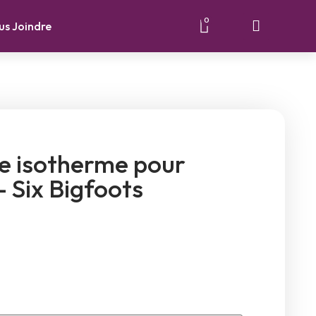
0
us Joindre
le isotherme pour
– Six Bigfoots