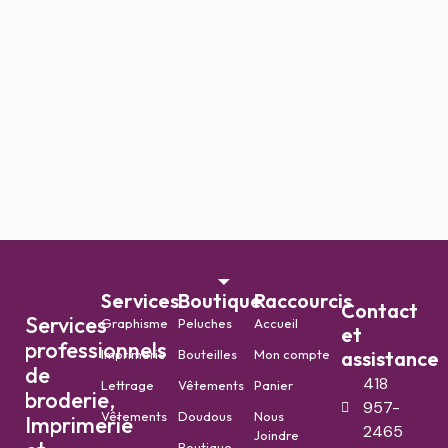
Services
Boutique
Raccourcis
Contact
Services
Graphisme
Peluches
Accueil
et
professionnels
Imprimerie
Bouteilles
Mon compte
assistance
de
418
Lettrage
Vêtements
Panier
broderie,
957-
Vêtements
Doudous
Nous
Imprimerie
2465
Joindre
Boutique