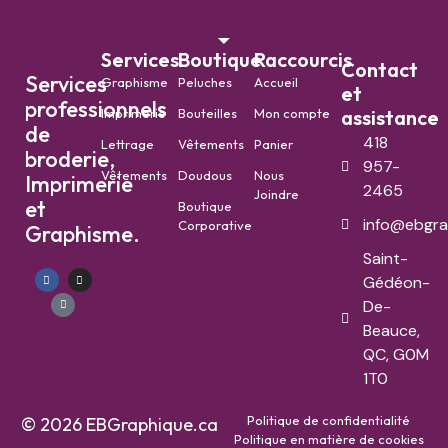
Services
Boutique
Raccourcis
Contact
Services
Graphisme
Peluches
Accueil
et
professionnels
Imprimerie
Bouteilles
Mon compte
assistance
de
418
Lettrage
Vêtements
Panier
broderie,
957-
Vêtements
Doudous
Nous
Imprimerie
2465
Joindre
et
Boutique
info@ebgra
Corporative
Graphisme.
Saint-
Gédéon-
De-
Beauce,
QC, G0M
1T0
Politique de confidentialité
© 2026 EBGraphique.ca
Politique en matière de cookies