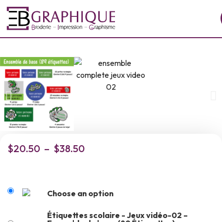
$
20.50
–
$
38.50
Choose an option
Étiquettes scolaire - Jeux vidéo-02 –