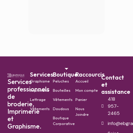
Services
Boutique
Raccourcis
Contact
Services
Graphisme
Peluches
Accueil
et
professionnels
Imprimerie
Bouteilles
Mon compte
assistance
de
418
Lettrage
Vêtements
Panier
broderie,
957-
Vêtements
Doudous
Nous
Imprimerie
2465
Joindre
et
Boutique
info@ebgra
Corporative
Graphisme.