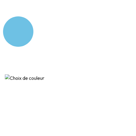
Bouteille isotherme
pour enfant –
Dinosaures fond blanc