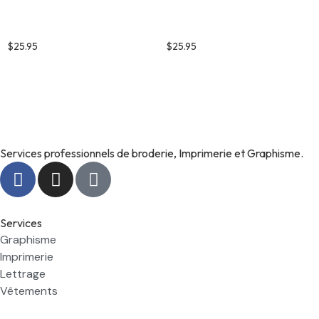
Bouteille isotherme pour
Bouteille isotherme pour
enfant – Spiderman 2
enfant – Spiderman 1
$
25.95
$
25.95
Services professionnels de broderie, Imprimerie et Graphisme.
Services
Graphisme
Imprimerie
Lettrage
Vêtements