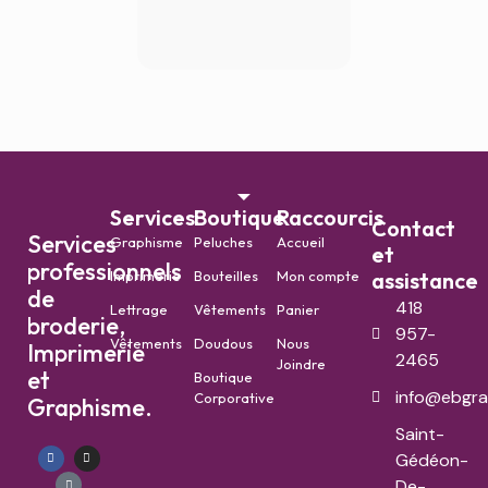
Services
Boutique
Raccourcis
Contact
Services
Graphisme
Peluches
Accueil
et
professionnels
Imprimerie
Bouteilles
Mon compte
assistance
de
418
Lettrage
Vêtements
Panier
broderie,
957-
Vêtements
Doudous
Nous
Imprimerie
2465
Joindre
et
Boutique
info@ebgra
Corporative
Graphisme.
Saint-
Gédéon-
De-