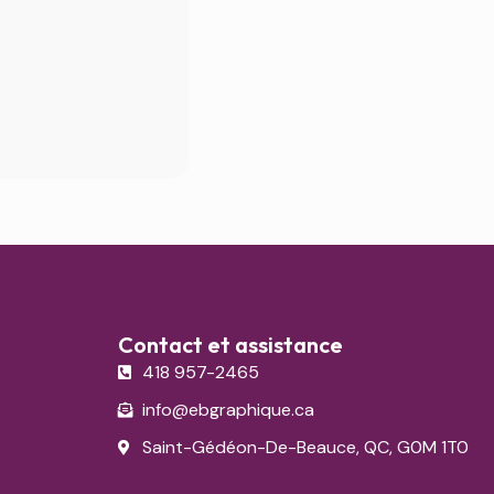
Contact et assistance
418 957-2465
info@ebgraphique.ca
Saint-Gédéon-De-Beauce, QC, G0M 1T0