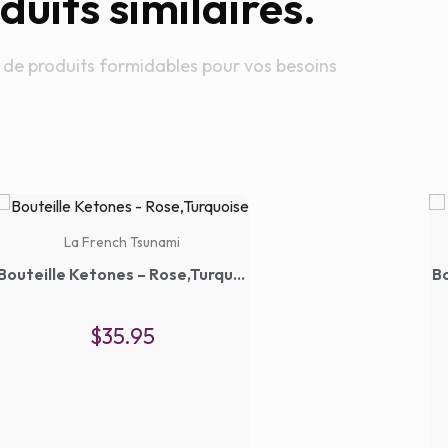
duits similaires.
 de produits formidables pour vos besoins
La French Tsunami
Bouteille Ketones – Rose,Turquoise
Bo
$
35.95