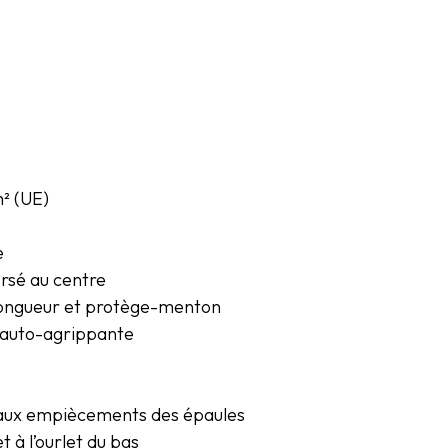
m² (UE)
e
rsé au centre
longueur et protège-menton
 auto-agrippante
t aux empiècements des épaules
 à l’ourlet du bas