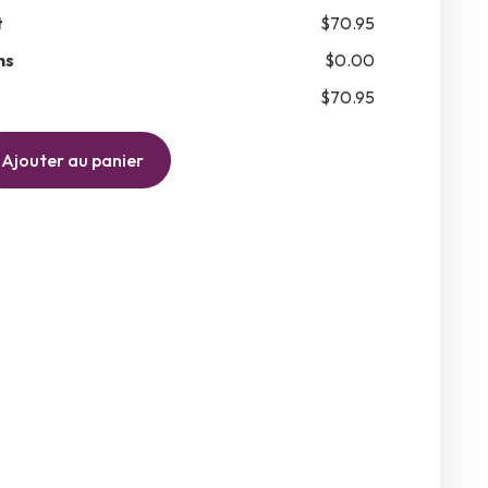
t
$70.95
ns
$0.00
$70.95
Ajouter au panier