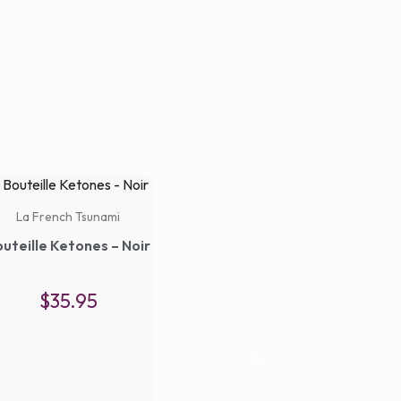
La French Tsunami
La F
uteille Ketones – Noir
Bouteille K
$
35.95