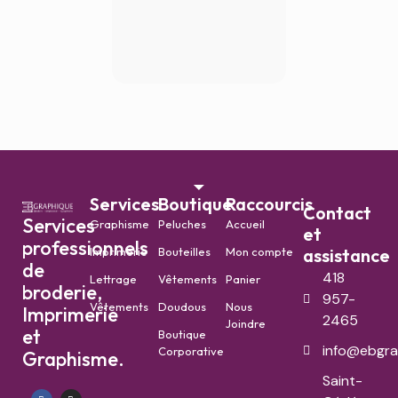
Services
Boutique
Raccourcis
Contact
Services
Graphisme
Peluches
Accueil
et
professionnels
Imprimerie
Bouteilles
Mon compte
assistance
de
418
Lettrage
Vêtements
Panier
broderie,
957-
Vêtements
Doudous
Nous
Imprimerie
2465
Joindre
et
Boutique
info@ebgra
Corporative
Graphisme.
Saint-