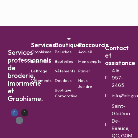
Services
Boutique
Raccourcis
Contact
Services
Graphisme
Peluches
Accueil
et
professionnels
Imprimerie
Bouteilles
Mon compte
assistance
de
418
Lettrage
Vêtements
Panier
broderie,
957-
Vêtements
Doudous
Nous
Imprimerie
2465
Joindre
et
Boutique
info@ebgra
Corporative
Graphisme.
Saint-
Gédéon-
De-
Beauce,
QC, G0M