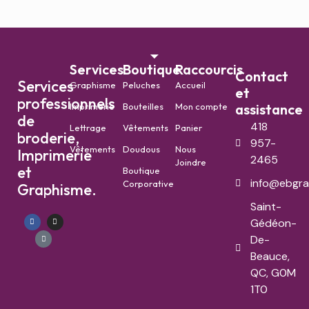
Services
Boutique
Raccourcis
Contact
Services
Graphisme
Peluches
Accueil
et
professionnels
Imprimerie
Bouteilles
Mon compte
assistance
de
418
Lettrage
Vêtements
Panier
broderie,
957-
Vêtements
Doudous
Nous
Imprimerie
2465
Joindre
et
Boutique
info@ebgra
Corporative
Graphisme.
Saint-
Gédéon-
De-
Beauce,
QC, G0M
1T0