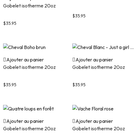
Gobelet isotherme 20oz
Cheval fleur bleu et orange
Tête de cheval brun et beige
$
35.95
$
35.95
Ajouter au panier
Ajouter au panier
Gobelet isotherme 20oz
Gobelet isotherme 20oz
Cheval Boho brun
Cheval Blanc – Just a girl …
$
35.95
$
35.95
Ajouter au panier
Ajouter au panier
Gobelet isotherme 20oz
Gobelet isotherme 20oz
Quatre loups en forêt
Vache Floral rose