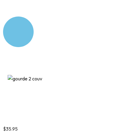
Gourde isotherme
Bottes Cowboy Floral
$
35.95