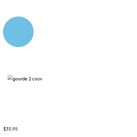
Gourde isotherme
Chevaux couple
$
35.95