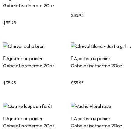
Gobelet isotherme 20oz
Cheval fleur bleu et orange
Tête de cheval brun et beige
$
35.95
$
35.95
Ajouter au panier
Ajouter au panier
Gobelet isotherme 20oz
Gobelet isotherme 20oz
Cheval Boho brun
Cheval Blanc – Just a girl …
$
35.95
$
35.95
Ajouter au panier
Ajouter au panier
Gobelet isotherme 20oz
Gobelet isotherme 20oz
Quatre loups en forêt
Vache Floral rose