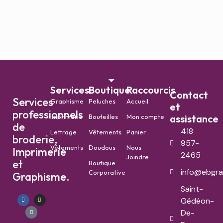
Services
Boutique
Raccourcis
Contact
Services
Graphisme
Peluches
Accueil
et
professionnels
Imprimerie
Bouteilles
Mon compte
assistance
de
418
Lettrage
Vêtements
Panier
broderie,
957-
Vêtements
Doudous
Nous
Imprimerie
2465
Joindre
et
Boutique
info@ebgra
Corporative
Graphisme.
Saint-
Gédéon-
De-