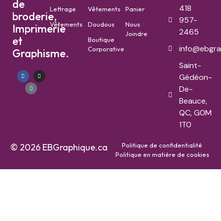
de
418
Lettrage
Vêtements
Panier
broderie,
957-
Vêtements
Doudous
Nous
Imprimerie
2465
Joindre
et
Boutique
info@ebgra
Corporative
Graphisme.
Saint-
Gédéon-
De-
Beauce,
QC, G0M
1T0
Politique de confidentialité
© 2026 EBGraphique.ca
Politique en matière de cookies