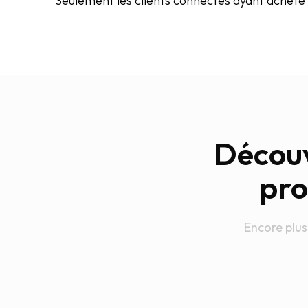
Seulement les clients connectés ayant acheté c
Découv
pro
Encore plus