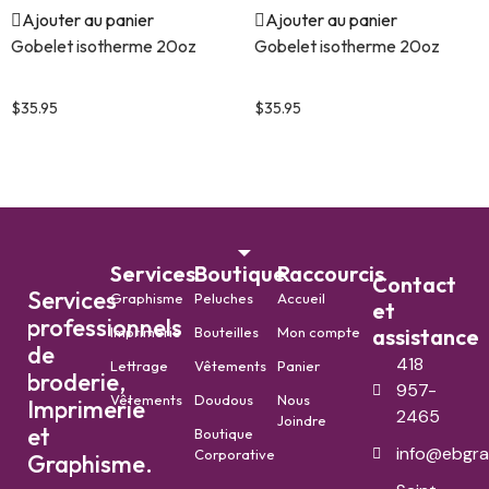
Ajouter au panier
Ajouter au panier
Gobelet isotherme 20oz
Gobelet isotherme 20oz
Quatre loups en forêt
Vache Floral rose
$
35.95
$
35.95
Services
Boutique
Raccourcis
Contact
Services
Graphisme
Peluches
Accueil
et
professionnels
Imprimerie
Bouteilles
Mon compte
assistance
de
418
Lettrage
Vêtements
Panier
broderie,
957-
Vêtements
Doudous
Nous
Imprimerie
2465
Joindre
et
Boutique
info@ebgra
Corporative
Graphisme.