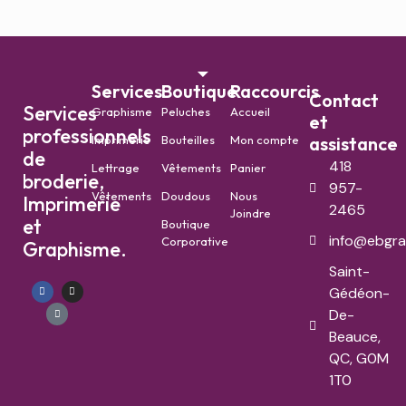
Services
Boutique
Raccourcis
Contact
Services
Graphisme
Peluches
Accueil
et
professionnels
Imprimerie
Bouteilles
Mon compte
assistance
de
418
Lettrage
Vêtements
Panier
broderie,
957-
Vêtements
Doudous
Nous
Imprimerie
2465
Joindre
et
Boutique
info@ebgra
Corporative
Graphisme.
Saint-
Gédéon-
De-
Beauce,
QC, G0M
1T0