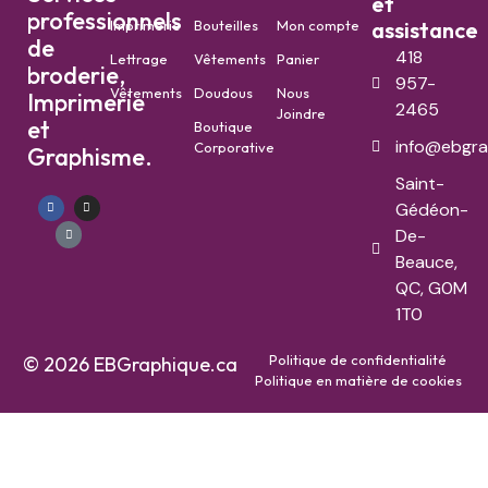
et
professionnels
Imprimerie
Bouteilles
Mon compte
assistance
de
418
Lettrage
Vêtements
Panier
broderie,
957-
Vêtements
Doudous
Nous
Imprimerie
2465
Joindre
et
Boutique
info@ebgra
Corporative
Graphisme.
Saint-
Gédéon-
De-
Beauce,
QC, G0M
1T0
Politique de confidentialité
© 2026 EBGraphique.ca
Politique en matière de cookies