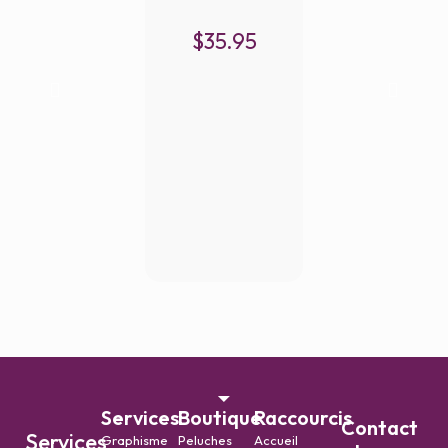
$
35.95
Services
Boutique
Raccourcis
Contact
Services
Graphisme
Peluches
Accueil