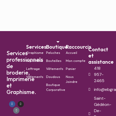
Services
Boutique
Raccourcis
Contact
Services
Graphisme
Peluches
Accueil
et
professionnels
Imprimerie
Bouteilles
Mon compte
assistance
de
418
Lettrage
Vêtements
Panier
broderie,
957-
Vêtements
Doudous
Nous
Imprimerie
2465
Joindre
et
Boutique
info@ebgra
Corporative
Graphisme.
Saint-
Gédéon-
De-