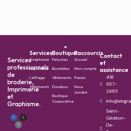
Services
Boutique
Raccourcis
Contact
Services
Graphisme
Peluches
Accueil
et
professionnels
Imprimerie
Bouteilles
Mon compte
assistance
de
418
Lettrage
Vêtements
Panier
broderie,
957-
Vêtements
Doudous
Nous
Imprimerie
2465
Joindre
et
Boutique
info@ebgra
Corporative
Graphisme.
Saint-
Gédéon-
De-