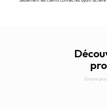
Seulement les clients connectés ayant acheté c
Découv
pro
Encore plus