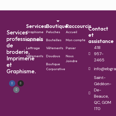
Services
Boutique
Raccourcis
Contact
Services
Graphisme
Peluches
Accueil
et
professionnels
Imprimerie
Bouteilles
Mon compte
assistance
de
418
Lettrage
Vêtements
Panier
broderie,
957-
Vêtements
Doudous
Nous
Imprimerie
2465
Joindre
et
Boutique
info@ebgra
Corporative
Graphisme.
Saint-
Gédéon-
De-
Beauce,
QC, G0M
1T0