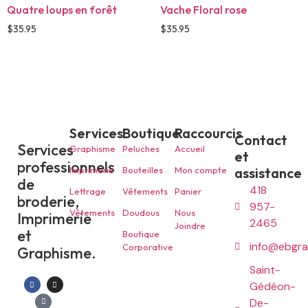
Quatre loups en forêt
Vache Floral rose
$
35.95
$
35.95
Services
Boutique
Raccourcis
Contact
Services
Graphisme
Peluches
Accueil
et
professionnels
Imprimerie
Bouteilles
Mon compte
assistance
de
418
Lettrage
Vêtements
Panier
broderie,
957-
Vêtements
Doudous
Nous
Imprimerie
2465
Joindre
et
Boutique
info@ebgra
Corporative
Graphisme.
Saint-
Gédéon-
De-