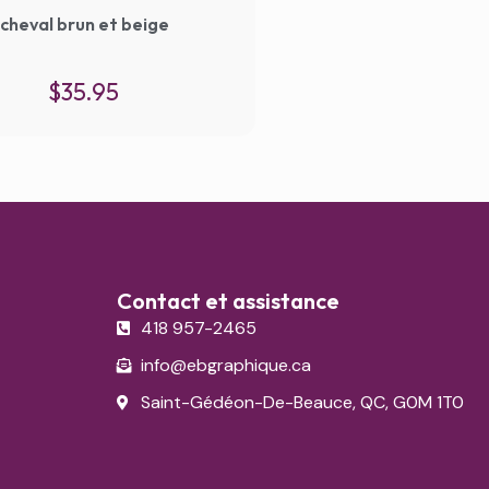
cheval brun et beige
Cheval fleur 
$
35.95
Contact et assistance
418 957-2465
info@ebgraphique.ca
Saint-Gédéon-De-Beauce, QC, G0M 1T0