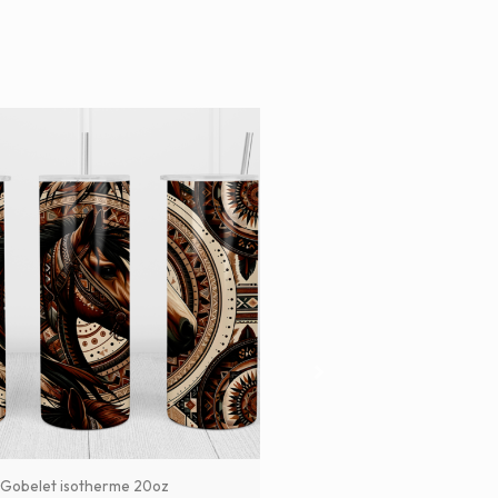
Gobelet isotherme 20oz
Gobele