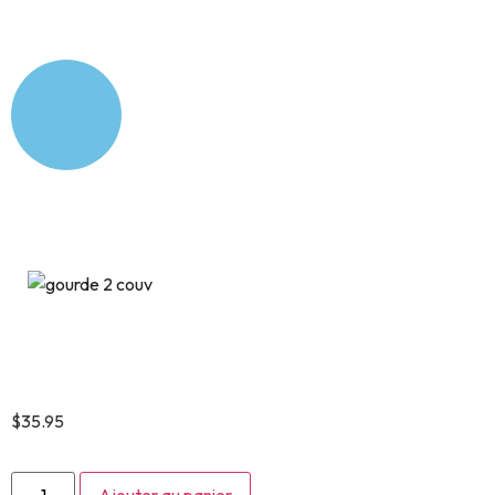
Teckel Floral
$
35.95