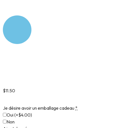
Tag modèle 14
$
11.50
Je désire avoir un emballage cadeau
*
Oui
(
+$4.00
)
Non