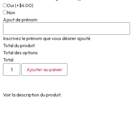
Oui
(
+$4.00
)
Non
Ajout de prénom
Inscrivez le prénom que vous désirer ajouté
Total du produit
Total des options
Total
Ajouter au panier
Voir la description du produit.
Découvrez encore plus de
produits similaires.