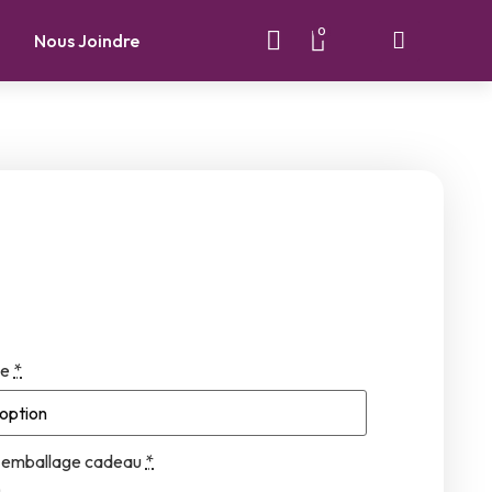
0
Nous Joindre
le
*
un emballage cadeau
*
)