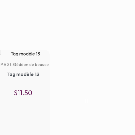
.P.A St-Gédéon de beauce
C.P.A St
Tag modèle 13
Ta
$
11.50