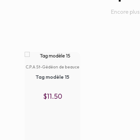
Encore plus
C.P.A St-Gédéon de beauce
Tag modèle 15
$
11.50