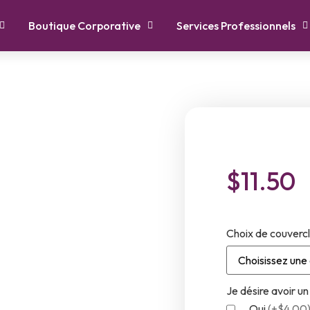
Boutique Corporative
Services Professionnels
$
11.50
Choix de couverc
Je désire avoir 
Oui
(
+$4.00