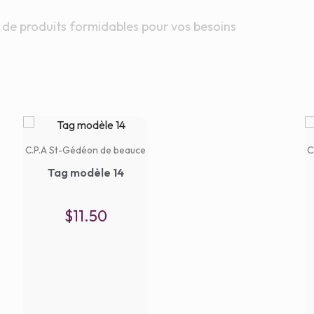
 de produits formidables pour vos besoins
C.P.A St-Gédéon de beauce
C
Tag modèle 14
$
11.50